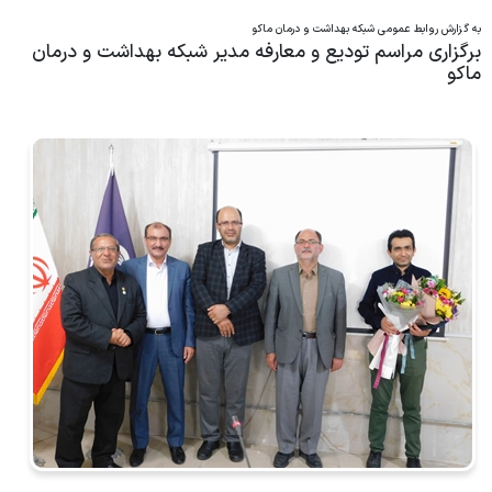
بهبود تغذیه جامعه
روابط عمومی
به گزارش روابط عمومی شبکه بهداشت و درمان ماکو
برگزاری مراسم تودیع و معارفه مدیر شبکه بهداشت و درمان
نظارت بر مواد غذایی و آشامیدنی
مرکز فوریت115
ماکو
بهداشت مدارس
نظارت بر درمان
فناوری اطلاعات(IT)
سلامت دهان و دندان
جلب مشارکت های مردمی
پایگاه مراقبت مرزی ماکو
مرکز آموزش بهورزی ماکو
آزمایشگاه مولکولی
آزمایشگاه مرکز بهداشت