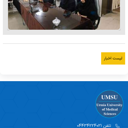
لیست اخبار
تلفن
04434224021